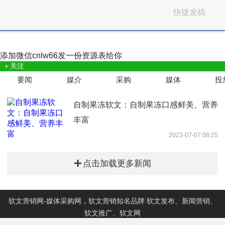
快捷发稿
添加微信
cnlw66
发一份资源表给你
＋关注
要闻
媒介
采购
媒体
投
自制果冻软文：自制果冻口感鲜美、营养
丰富
2023-07-07 08:25
点击加载更多新闻
软文营销网-媒体采购网，软文营销知名品牌 软文发布、新闻营销、
软文推广、软文网